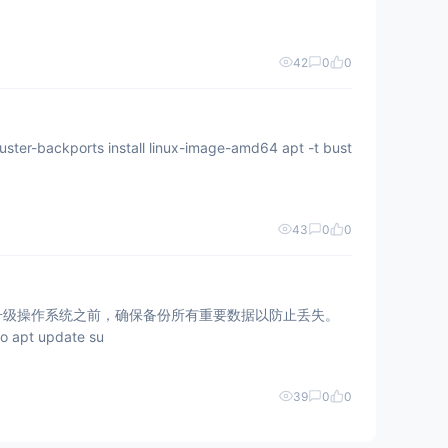
42
0
0
ports install linux-image-amd64 apt -t bust
43
0
0
数据：在升级操作系统之前，确保备份所有重要数据以防止丢失。
 update su
39
0
0