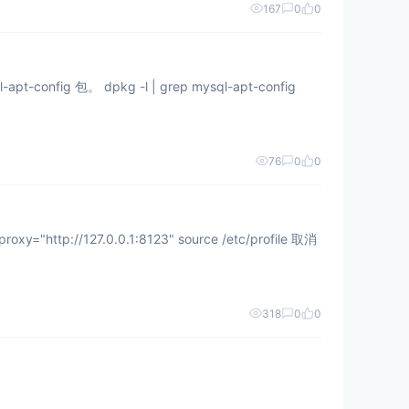
167
0
0
onfig 包。 dpkg -l | grep mysql-apt-config
76
0
0
"http://127.0.0.1:8123" source /etc/profile 取消
318
0
0