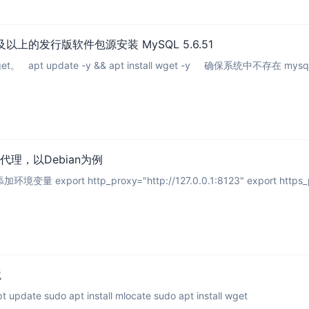
ter) 及以上的发行版软件包源安装 MySQL 5.6.51
pt update -y && apt install wget -y 确保系统中不存在 mysql-apt-c
代理，以Debian为例
port http_proxy="http://127.0.0.1:8123" export https_proxy=
境
apt install sudo sudo apt update sudo apt install mlocate sudo apt install wget