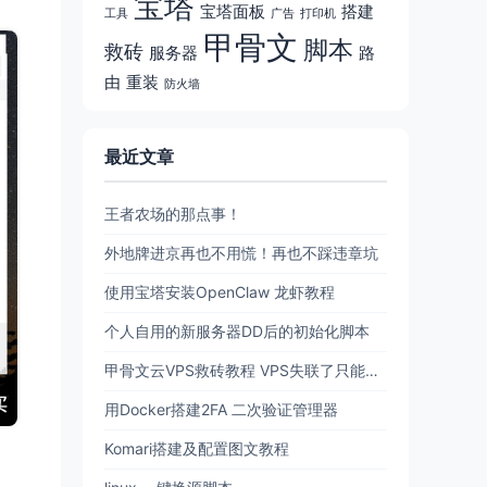
宝塔
宝塔面板
搭建
工具
广告
打印机
甲骨文
脚本
救砖
服务器
路
由
重装
防火墙
最近文章
王者农场的那点事！
外地牌进京再也不用慌！再也不踩违章坑
使用宝塔安装OpenClaw 龙虾教程
个人自用的新服务器DD后的初始化脚本
甲骨文云VPS救砖教程 VPS失联了只能删机？现在可以原地复活了！
用Docker搭建2FA 二次验证管理器
Komari搭建及配置图文教程