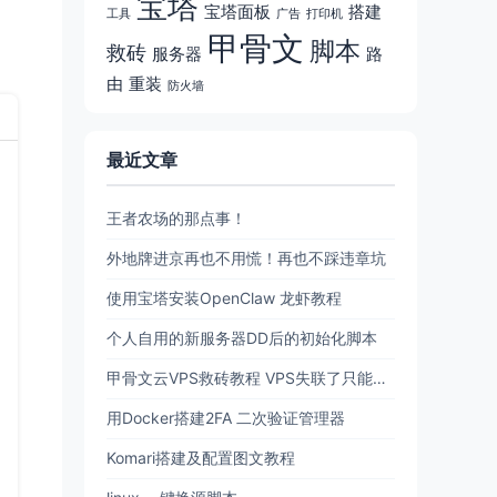
宝塔
宝塔面板
搭建
工具
广告
打印机
甲骨文
脚本
救砖
服务器
路
由
重装
防火墙
最近文章
王者农场的那点事！
外地牌进京再也不用慌！再也不踩违章坑
使用宝塔安装OpenClaw 龙虾教程
个人自用的新服务器DD后的初始化脚本
甲骨文云VPS救砖教程 VPS失联了只能删机？现在可以原地复活了！
用Docker搭建2FA 二次验证管理器
Komari搭建及配置图文教程