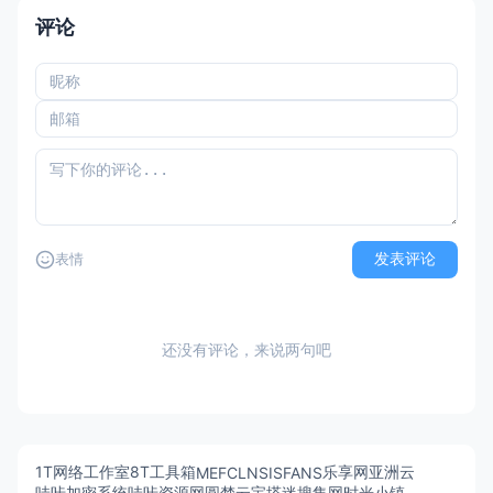
评论
发表评论
表情
还没有评论，来说两句吧
1T网络工作室
8T工具箱
乐享网
亚洲云
MEFCL
NSISFANS
哇咔加密系统
哇咔资源网
圆梦云
宝塔迷
搜集网
时光小镇