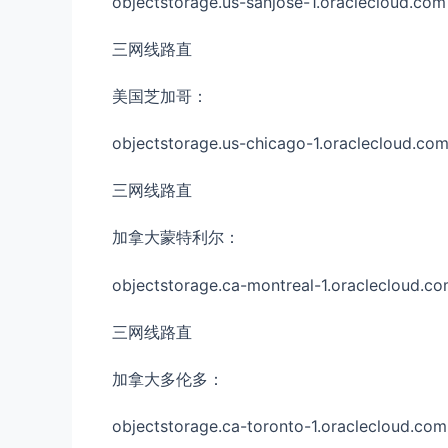
objectstorage.us-sanjose-1.oraclecloud.com
三网线路直
美国芝加哥：
objectstorage.us-chicago-1.oraclecloud.co
三网线路直
加拿大蒙特利尔：
objectstorage.ca-montreal-1.oraclecloud.c
三网线路直
加拿大多伦多：
objectstorage.ca-toronto-1.oraclecloud.com