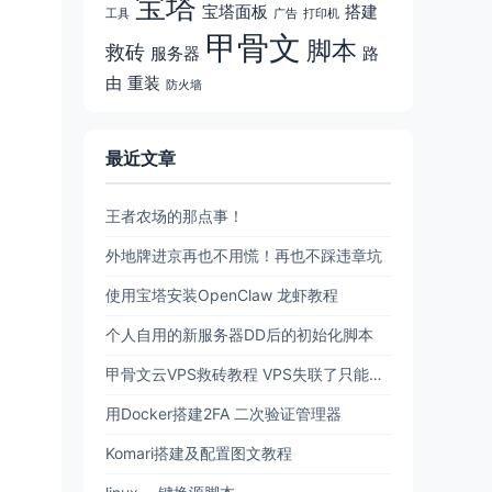
宝塔
宝塔面板
搭建
工具
广告
打印机
甲骨文
脚本
救砖
服务器
路
由
重装
防火墙
最近文章
王者农场的那点事！
外地牌进京再也不用慌！再也不踩违章坑
使用宝塔安装OpenClaw 龙虾教程
个人自用的新服务器DD后的初始化脚本
甲骨文云VPS救砖教程 VPS失联了只能删机？现在可以原地复活了！
用Docker搭建2FA 二次验证管理器
Komari搭建及配置图文教程