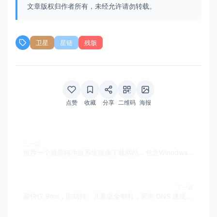
文章版权归作者所有，未经允许请勿转载。
卫星
星链
残骸
点赞
收藏
分享
二维码
海报
上一篇
推荐一个最新纯净版系统镜像下载网站，包含Winodws、Linux等系统镜像下载。
下一篇
最快仅 9ms，防劫持、儿童版全都有，宽带 DNS 速度大比拼!