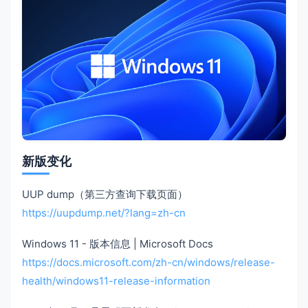
新版变化
UUP dump（第三方查询下载页面）
https://uupdump.net/?lang=zh-cn
Windows 11 - 版本信息 | Microsoft Docs
https://docs.microsoft.com/zh-cn/windows/release-
health/windows11-release-information