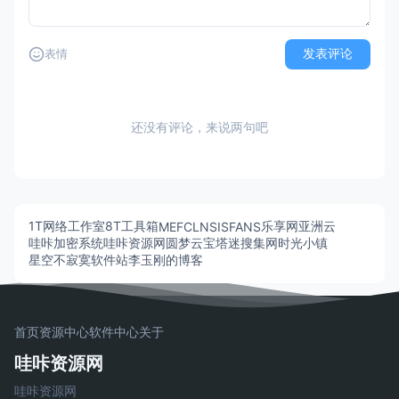
发表评论
表情
还没有评论，来说两句吧
1T网络工作室
8T工具箱
乐享网
亚洲云
MEFCL
NSISFANS
哇咔加密系统
哇咔资源网
圆梦云
宝塔迷
搜集网
时光小镇
星空不寂寞软件站
李玉刚的博客
首页
资源中心
软件中心
关于
哇咔资源网
哇咔资源网