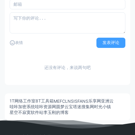
发表评论
表情
还没有评论，来说两句吧
1T网络工作室
8T工具箱
乐享网
亚洲云
MEFCL
NSISFANS
哇咔加密系统
哇咔资源网
圆梦云
宝塔迷
搜集网
时光小镇
星空不寂寞软件站
李玉刚的博客