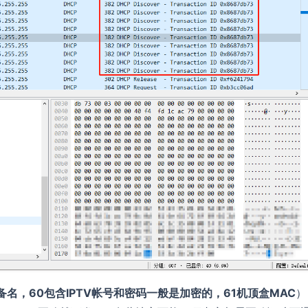
备名，60包含IPTV帐号和密码一般是加密的，61机顶盒MAC
）