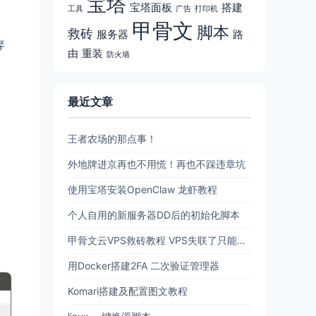
宝塔
宝塔面板
搭建
工具
广告
打印机
甲骨文
脚本
救砖
服务器
路
弃
由
重装
防火墙
最近文章
王者农场的那点事！
外地牌进京再也不用慌！再也不踩违章坑
使用宝塔安装OpenClaw 龙虾教程
个人自用的新服务器DD后的初始化脚本
甲骨文云VPS救砖教程 VPS失联了只能删机？现在可以原地复活了！
用Docker搭建2FA 二次验证管理器
Komari搭建及配置图文教程