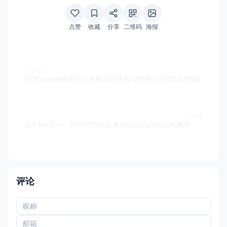
点赞
收藏
分享
二维码
海报
上一篇
利用1panel搭建自己的邮局用于收发邮件(仅用学习用途)
下一篇
国产NAS——飞牛fnOS安装教程让我们的老旧电脑再次发挥余热！
评论