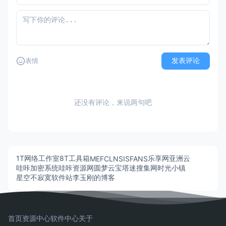
发表评论
表情
还没有评论，来说两句吧
1T网络工作室
8T工具箱
乐享网
亚洲云
MEFCL
NSISFANS
哇咔加密系统
哇咔资源网
圆梦云
宝塔迷
搜集网
时光小镇
星空不寂寞软件站
李玉刚的博客
首页
资源中心
软件中心
关于