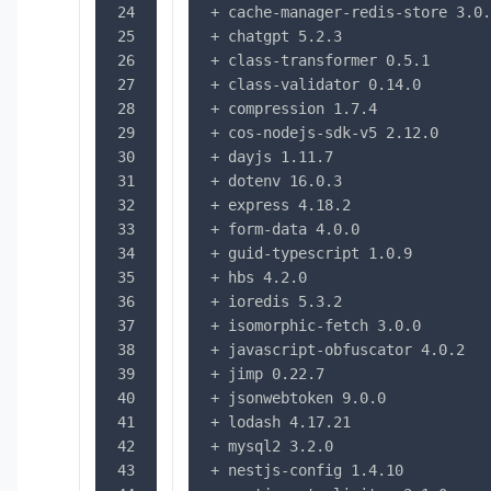
24
+ cache-manager-redis-store 3.0.
25
+ chatgpt 5.2.3
26
+ class-transformer 0.5.1
27
+ class-validator 0.14.0
28
+ compression 1.7.4
29
+ cos-nodejs-sdk-v5 2.12.0
30
+ dayjs 1.11.7
31
+ dotenv 16.0.3
32
+ express 4.18.2
33
+ form-data 4.0.0
34
+ guid-typescript 1.0.9
35
+ hbs 4.2.0
36
+ ioredis 5.3.2
37
+ isomorphic-fetch 3.0.0
38
+ javascript-obfuscator 4.0.2
39
+ jimp 0.22.7
40
+ jsonwebtoken 9.0.0
41
+ lodash 4.17.21
42
+ mysql2 3.2.0
43
+ nestjs-config 1.4.10