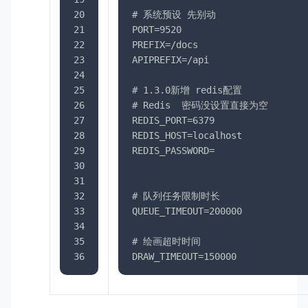
20
# 系统预设 先别动
21
PORT=9520
22
PREFIX=/docs
23
APIPREFIX=/api
24
25
# 1.3.0新增 redis配置
26
# Redis  密码没设置直接为空
27
REDIS_PORT=6379
28
REDIS_HOST=localhost
29
REDIS_PASSWORD=
30
31
32
# 队列任务限制时长
33
QUEUE_TIMEOUT=200000
34
35
# 绘画超时时间
36
DRAW_TIMEOUT=150000