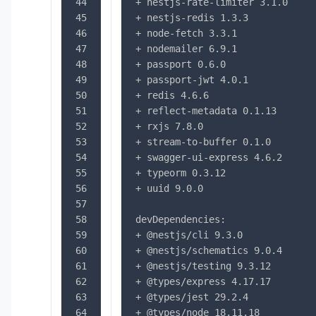
44
+ nestjs-rate-limiter 3.1.0
45
+ nestjs-redis 1.3.3
46
+ node-fetch 3.3.1
47
+ nodemailer 6.9.1
48
+ passport 0.6.0
49
+ passport-jwt 4.0.1
50
+ redis 4.6.6
51
+ reflect-metadata 0.1.13
52
+ rxjs 7.8.0
53
+ stream-to-buffer 0.1.0
54
+ swagger-ui-express 4.6.2
55
+ typeorm 0.3.12
56
+ uuid 9.0.0
57
58
devDependencies:
59
+ @nestjs/cli 9.3.0
60
+ @nestjs/schematics 9.0.4
61
+ @nestjs/testing 9.3.12
62
+ @types/express 4.17.17
63
+ @types/jest 29.2.4
64
+ @types/node 18.11.18