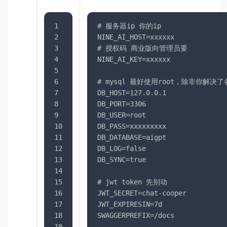
1
# 服务器ip 你的ip
2
NINE_AI_HOST=xxxxxx
3
# 授权码 商业版向管理员要
4
NINE_AI_KEY=xxxxxx
5
6
# mysql 最好使用root，除非你解决
7
DB_HOST=127.0.0.1
8
DB_PORT=3306
9
DB_USER=root
10
DB_PASS=xxxxxxxxx
11
DB_DATABASE=aigpt
12
DB_LOG=false
13
DB_SYNC=true
14
15
# jwt token 先别动
16
JWT_SECRET=chat-cooper
17
JWT_EXPIRESIN=7d
18
SWAGGERPREFIX=/docs
19