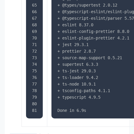
65
+ @types/supertest 2.0.12
66
+ @typescript-eslint/eslint-plug
67
+ @typescript-eslint/parser 5.57
68
+ eslint 8.37.0
69
+ eslint-config-prettier 8.8.0
70
+ eslint-plugin-prettier 4.2.1
71
+ jest 29.3.1
72
+ prettier 2.8.7
73
+ source-map-support 0.5.21
74
+ supertest 6.3.3
75
+ ts-jest 29.0.3
76
+ ts-loader 9.4.2
77
+ ts-node 10.9.1
78
+ tsconfig-paths 4.1.1
79
+ typescript 4.9.5
80
81
Done in 6.9s