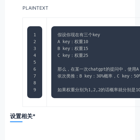
PLAINTEXT
1
假设你现在有三个key
2
A key：权重10
3
B key：权重15
4
C key：权重25
5
6
那么，在某一次chatgpt的提问中，使用A ke
7
依次类推：B key：30%概率，C key：5
8
9
如果权重分别为1,2,2的话概率就分别是10%
设置相关*