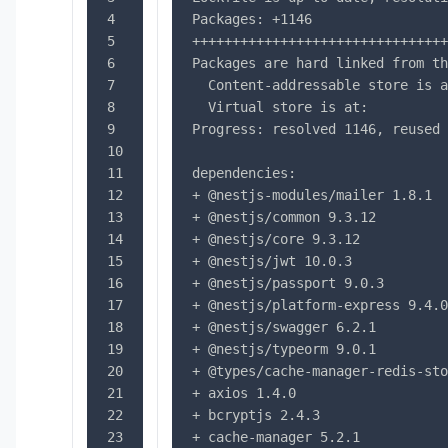
4
Packages: +1146
5
++++++++++++++++++++++++++++++++
6
Packages are hard linked from th
7
  Content-addressable store is a
8
  Virtual store is at:          
9
Progress: resolved 1146, reused 
10
11
dependencies:
12
+ @nestjs-modules/mailer 1.8.1
13
+ @nestjs/common 9.3.12
14
+ @nestjs/core 9.3.12
15
+ @nestjs/jwt 10.0.3
16
+ @nestjs/passport 9.0.3
17
+ @nestjs/platform-express 9.4.0
18
+ @nestjs/swagger 6.2.1
19
+ @nestjs/typeorm 9.0.1
20
+ @types/cache-manager-redis-sto
21
+ axios 1.4.0
22
+ bcryptjs 2.4.3
23
+ cache-manager 5.2.1